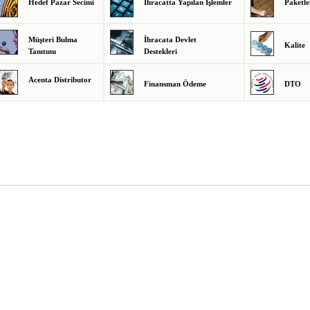
Hedef Pazar Secimi
İhracatta Yapılan İşlemler
Paketle
Müşteri Bulma
İhracata Devlet
Kalite
Tanıtımı
Destekleri
Acenta Distributor
Finansman Ödeme
DTO