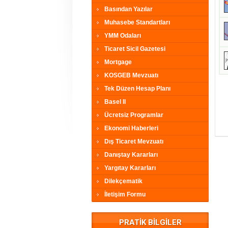
Basından Yazılar
Muhasebe Standartları
YMM Odaları
Ticaret Sicil Gazetesi
Mortgage
KOSGEB Mevzuatı
Tek Düzen Hesap Planı
Basel II
Ücretsiz Programlar
Ekonomi Haberleri
Dış Ticaret Mevzuatı
Danıştay Kararları
Yargıtay Kararları
Dilekçematik
İletişim Formu
PRATİK BİLGİLER