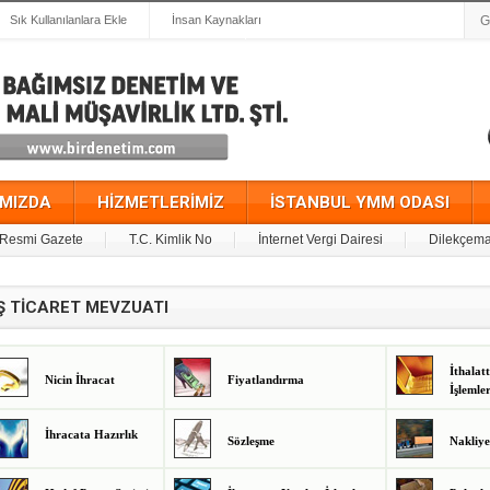
Sık Kullanılanlara Ekle
İnsan Kaynakları
IMIZDA
HİZMETLERİMİZ
İSTANBUL YMM ODASI
Resmi Gazete
T.C. Kimlik No
İnternet Vergi Dairesi
Dilekçema
Ş TİCARET MEVZUATI
İthalat
Nicin İhracat
Fiyatlandırma
İşlemle
İhracata Hazırlık
Sözleşme
Nakliye