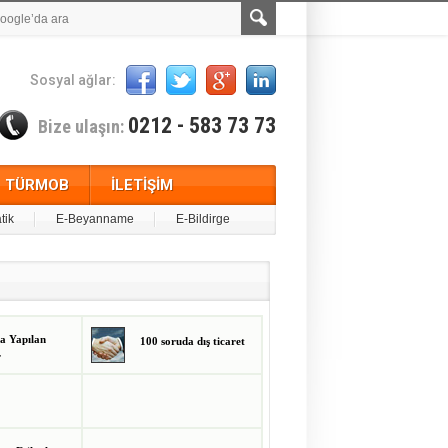
Sosyal ağlar:
0212 - 583 73 73
Bize ulaşın:
TÜRMOB
İLETİŞİM
tik
E-Beyanname
E-Bildirge
ta Yapılan
100 soruda dış ticaret
r