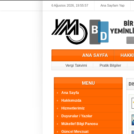
6 Ağustos 2026, 19:55:57
Ana Sayfam Yap
ANA SAYFA
HAKK
Vergi Takvimi
Pratik Bilgiler
MENU
DI
Ana Sayfa
Hakkımızda
Hizmetlerimiz
Duyurular / Yazılar
Mükellef Bilgi Panosu
Güncel Mevzuat