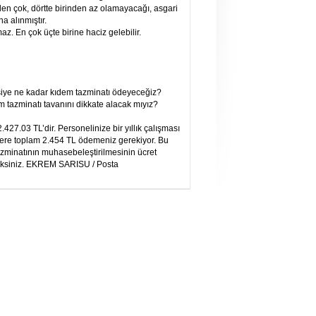
nden çok, dörtte birinden az olamayacağı, asgari
a alınmıştır.
. En çok üçte birine haciz gelebilir.
kişiye ne kadar kıdem tazminatı ödeyeceğiz?
 tazminatı tavanını dikkate alacak mıyız?
27.03 TL’dir. Personelinize bir yıllık çalışması
üzere toplam 2.454 TL ödemeniz gerekiyor. Bu
minatının muhasebeleştirilmesinin ücret
ceksiniz. EKREM SARISU / Posta