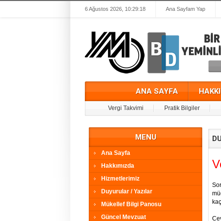
6 Ağustos 2026, 10:29:18
Ana Sayfam Yap
ANA SAYFA
HAKK
Vergi Takvimi
Pratik Bilgiler
MENU
DU
Ana Sayfa
V
Hakkımızda
Hizmetlerimiz
Sor
Duyurular / Yazılar
müd
kaç
Mükellef Bilgi Panosu
Güncel Mevzuat
Cev