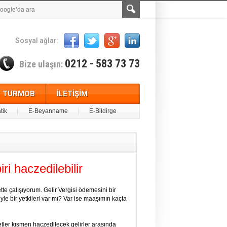
Sosyal ağlar:
0212 - 583 73 73
Bize ulaşın:
TÜRMOB
İLETİŞİM
tik
E-Beyanname
E-Bildirge
ri haczedilebilir
tte çalışıyorum. Gelir Vergisi ödemesini bir
e bir yetkileri var mı? Var ise maaşımın kaçta
ler kısmen haczedilecek gelirler arasında