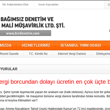
Sık Kullanılanlara Ekle
İnsan Kaynakları
IMIZDA
HİZMETLERİMİZ
İSTANBUL YMM ODASI
Resmi Gazete
T.C. Kimlik No
İnternet Vergi Dairesi
Dilekçema
YURULAR
ergi borcundan dolayı ücretin en çok üçte bi
u: Şehir içinde taşımacılık yapan bir arabam var (halk otobüsü). Ayrıca özel bir şirke
det geciktirmiştim. Ve maaşımın tümüne vergi dairesi tarafından bloke konuldu. Böyl
ına el koyma ihtimalleri var?
ap: Amme Alacakların Tahsil Usulü Hakkındaki Kanun’un 71’inci maddesinde, ücret