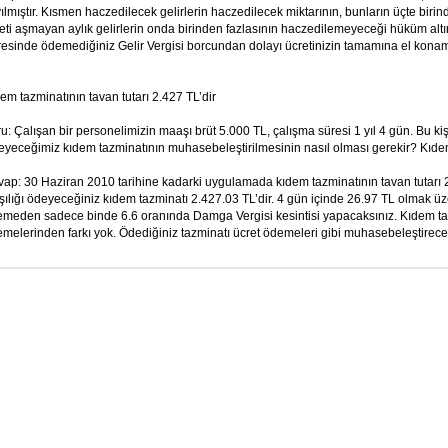
ılmıştır. Kısmen haczedilecek gelirlerin haczedilecek miktarının, bunların üçte biri
eti aşmayan aylık gelirlerin onda birinden fazlasının haczedilemeyeceği hüküm altın
esinde ödemediğiniz Gelir Vergisi borcundan dolayı ücretinizin tamamına el konamaz
em tazminatının tavan tutarı 2.427 TL’dir
u: Çalışan bir personelimizin maaşı brüt 5.000 TL, çalışma süresi 1 yıl 4 gün. Bu 
yeceğimiz kıdem tazminatının muhasebeleştirilmesinin nasıl olması gerekir? Kıdem
ap: 30 Haziran 2010 tarihine kadarki uygulamada kıdem tazminatının tavan tutarı 2.4
şılığı ödeyeceğiniz kıdem tazminatı 2.427.03 TL’dir. 4 gün içinde 26.97 TL olmak 
meden sadece binde 6.6 oranında Damga Vergisi kesintisi yapacaksınız. Kıdem taz
melerinden farkı yok. Ödediğiniz tazminatı ücret ödemeleri gibi muhasebeleştire