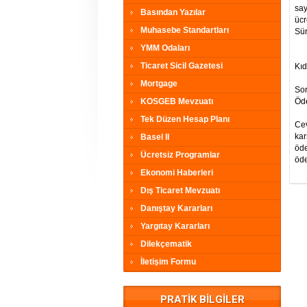
say
Basından Yazılar
ücr
Muhasebe Standartları
Sür
YMM Odaları
Ticaret Sicil Gazetesi
Kıd
Mortgage
Sor
KOSGEB Mevzuatı
Öde
Tek Düzen Hesap Planı
Cev
kar
Basel II
öde
Ücretsiz Programlar
öde
Ekonomi Haberleri
Dış Ticaret Mevzuatı
Danıştay Kararları
Yargıtay Kararları
Dilekçematik
İletişim Formu
PRATİK BİLGİLER