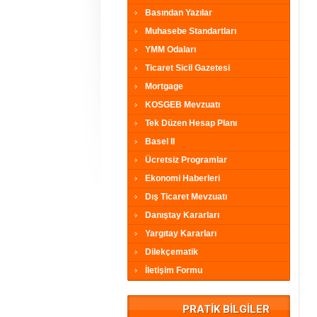
Basından Yazılar
Muhasebe Standartları
YMM Odaları
Ticaret Sicil Gazetesi
Mortgage
KOSGEB Mevzuatı
Tek Düzen Hesap Planı
Basel II
Ücretsiz Programlar
Ekonomi Haberleri
Dış Ticaret Mevzuatı
Danıştay Kararları
Yargıtay Kararları
Dilekçematik
İletişim Formu
PRATİK BİLGİLER