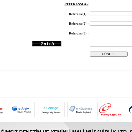
REFERANSLAR
Referans (1) :
Referans (2) :
Referans (3) :