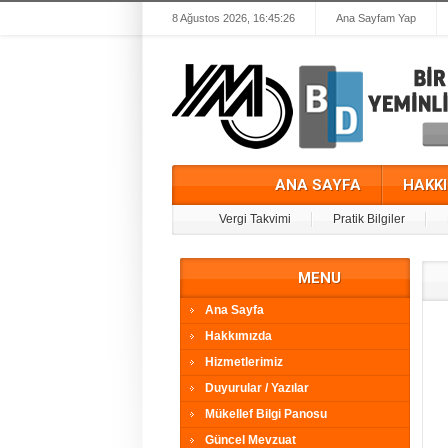
8 Ağustos 2026, 16:45:26
Ana Sayfam Yap
ANA SAYFA
HAKK
Vergi Takvimi
Pratik Bilgiler
MENU
Ana Sayfa
Hakkımızda
Hizmetlerimiz
Duyurular / Yazılar
Mükellef Bilgi Panosu
Güncel Mevzuat