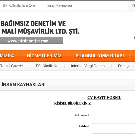
Sık Kullanılanlara Ekle
İnsan Kaynakları
IMIZDA
HİZMETLERİMİZ
İSTANBUL YMM ODASI
Resmi Gazete
T.C. Kimlik No
İnternet Vergi Dairesi
Dilekçema
İNSAN KAYNAKLARI
CV KAYIT FORMU
KİŞİSEL BİLGİLERİNİZ
Ad Soyad :
E-Mail :