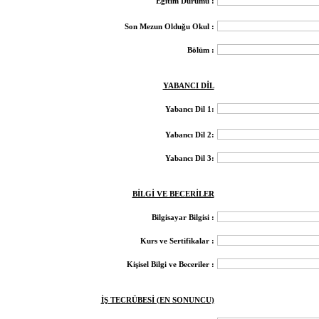
Eğitim Durumu :
Son Mezun Olduğu Okul :
Bölüm :
YABANCI DİL
Yabancı Dil 1:
Yabancı Dil 2:
Yabancı Dil 3:
BİLGİ VE BECERİLER
Bilgisayar Bilgisi :
Kurs ve Sertifikalar :
Kişisel Bilgi ve Beceriler :
İŞ TECRÜBESİ (EN SONUNCU)