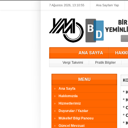
7 Ağustos 2026, 13:10:55
Ana Sayfam Yap
ANA SAYFA
HAKK
Vergi Takvimi
Pratik Bilgiler
MENU
KO
Ana Sayfa
*
Hakkımızda
*
K
Hizmetlerimiz
*
C
Duyurular / Yazılar
*
C
Mükellef Bilgi Panosu
*
K
Güncel Mevzuat