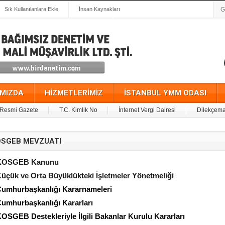
Sık Kullanılanlara Ekle
İnsan Kaynakları
IMIZDA
HİZMETLERİMİZ
İSTANBUL YMM ODASI
Resmi Gazete
T.C. Kimlik No
İnternet Vergi Dairesi
Dilekçema
SGEB MEVZUATI
KOSGEB Kanunu
üçük ve Orta Büyüklükteki İşletmeler Yönetmeliği
umhurbaşkanlığı Kararnameleri
umhurbaşkanlığı Kararları
OSGEB Destekleriyle İlgili Bakanlar Kurulu Kararları