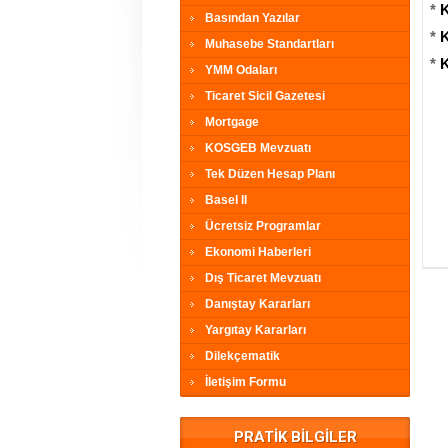
*
K
Basından Yazılar
*
K
Muhasebe Standartları
*
K
YMM Odaları
Ticaret Sicil Gazetesi
Mortgage
KOSGEB Mevzuatı
Tek Düzen Hesap Planı
Basel II
Ücretsiz Programlar
Ekonomi Haberleri
Dış Ticaret Mevzuatı
Danıştay Kararları
Yargıtay Kararları
Dilekçematik
İletişim Formu
PRATİK BİLGİLER