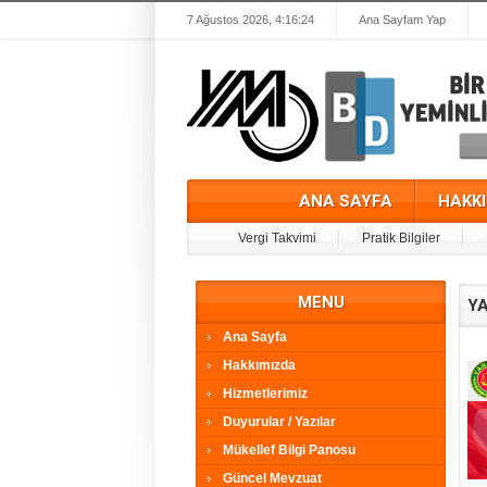
7 Ağustos 2026, 4:16:24
Ana Sayfam Yap
ANA SAYFA
HAKK
Vergi Takvimi
Pratik Bilgiler
MENU
YA
Ana Sayfa
Hakkımızda
Hizmetlerimiz
Duyurular / Yazılar
Mükellef Bilgi Panosu
Güncel Mevzuat