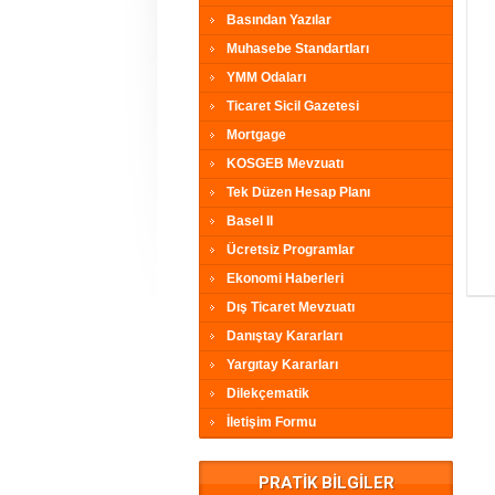
Basından Yazılar
Muhasebe Standartları
YMM Odaları
Ticaret Sicil Gazetesi
Mortgage
KOSGEB Mevzuatı
Tek Düzen Hesap Planı
Basel II
Ücretsiz Programlar
Ekonomi Haberleri
Dış Ticaret Mevzuatı
Danıştay Kararları
Yargıtay Kararları
Dilekçematik
İletişim Formu
PRATİK BİLGİLER