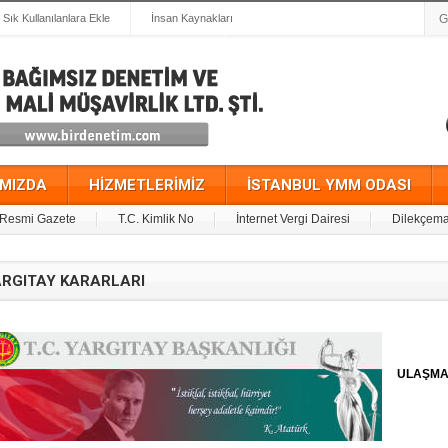
Sık Kullanılanlara Ekle
İnsan Kaynakları
IMIZDA
HİZMETLERİMİZ
İSTANBUL YMM ODASI
Resmi Gazete
T.C. Kimlik No
İnternet Vergi Dairesi
Dilekçema
RGITAY KARARLARI
ULAŞMAK